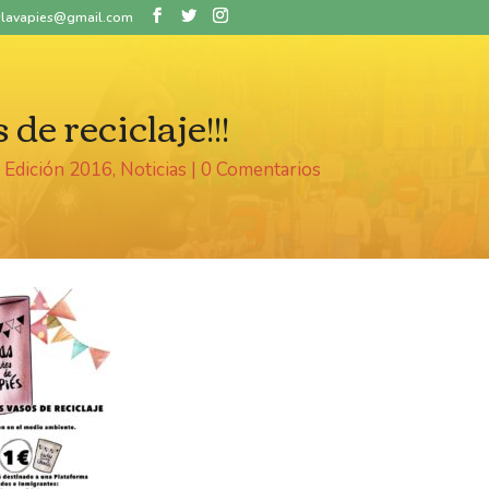
eslavapies@gmail.com
 de reciclaje!!!
|
Edición 2016
,
Noticias
|
0 Comentarios