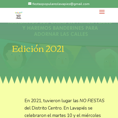
fiestaspopulareslavapies@gmail.com
Edición 2021
En 2021, tuvieron lugar las
NO FIESTAS
del Distrito Centro. En Lavapiés se
celebraron el martes 10 y el miércoles