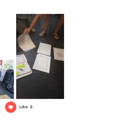
Like
0