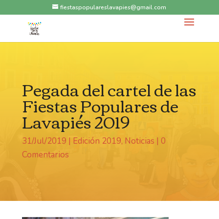
fiestaspopulareslavapies@gmail.com
Pegada del cartel de las
Fiestas Populares de
Lavapiés 2019
31/Jul/2019
|
Edición 2019
,
Noticias
|
0
Comentarios