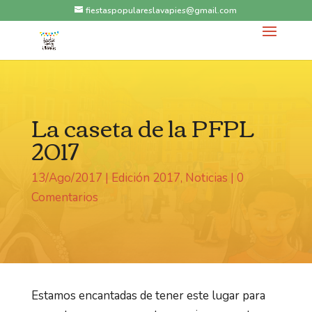
fiestaspopulareslavapies@gmail.com
La caseta de la PFPL
2017
13/Ago/2017
|
Edición 2017
,
Noticias
|
0
Comentarios
Estamos encantadas de tener este lugar para