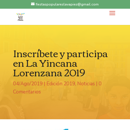
fiestaspopulareslavapies@gmail.com
Inscríbete y participa
en La Yincana
Lorenzana 2019
04/Ago/2019
|
Edición 2019
,
Noticias
|
0
Comentarios