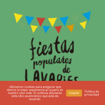
Utilizamos cookies para asegurar que
damos la mejor experiencia al usuario en
Política de
nuestro sitio web. Si continúa utilizando
Aceptar
privacidad
este sitio asumiremos que está de
acuerdo.
Diseño y desarrollo Freepress Coop